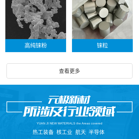
高纯铼粉
铼粒
查看更多
YUAN JI NEW MATERIALS the Areas covered
热工装备
核工业
航天
半导体