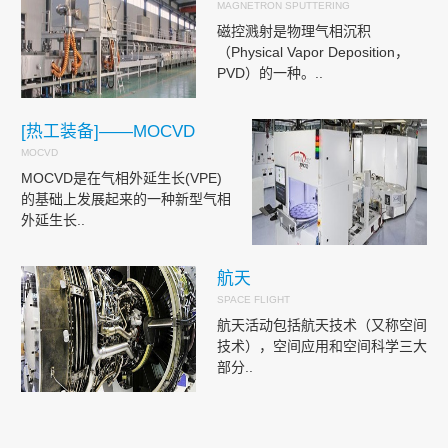
MAGNETRON SPUTTERING
磁控溅射是物理气相沉积
（Physical Vapor Deposition，
PVD）的一种。..
[热工装备]——MOCVD
MOCVD
MOCVD是在气相外延生长(VPE)
的基础上发展起来的一种新型气相
外延生长..
航天
SPACE FLIGHT
航天活动包括航天技术（又称空间
技术），空间应用和空间科学三大
部分..