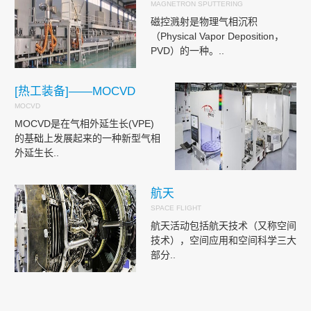
MAGNETRON SPUTTERING
磁控溅射是物理气相沉积
（Physical Vapor Deposition，
PVD）的一种。..
[热工装备]——MOCVD
MOCVD
MOCVD是在气相外延生长(VPE)
的基础上发展起来的一种新型气相
外延生长..
航天
SPACE FLIGHT
航天活动包括航天技术（又称空间
技术），空间应用和空间科学三大
部分..