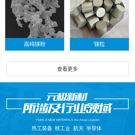
高纯铼粉
铼粒
查看更多
YUAN JI NEW MATERIALS the Areas covered
热工装备
核工业
航天
半导体