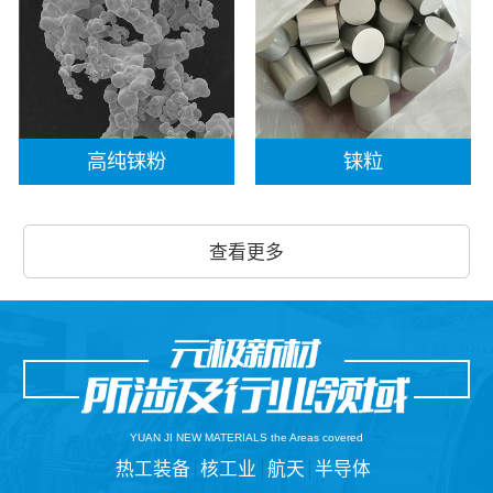
高纯铼粉
铼粒
查看更多
YUAN JI NEW MATERIALS the Areas covered
热工装备
核工业
航天
半导体