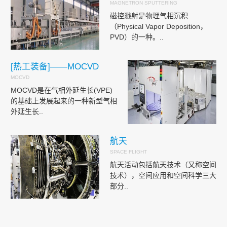
MAGNETRON SPUTTERING
磁控溅射是物理气相沉积
（Physical Vapor Deposition，
PVD）的一种。..
[热工装备]——MOCVD
MOCVD
MOCVD是在气相外延生长(VPE)
的基础上发展起来的一种新型气相
外延生长..
航天
SPACE FLIGHT
航天活动包括航天技术（又称空间
技术），空间应用和空间科学三大
部分..