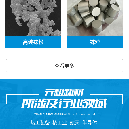
高纯铼粉
铼粒
查看更多
YUAN JI NEW MATERIALS the Areas covered
热工装备
核工业
航天
半导体