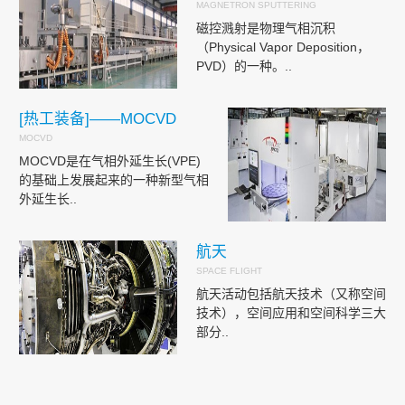
MAGNETRON SPUTTERING
磁控溅射是物理气相沉积
（Physical Vapor Deposition，
PVD）的一种。..
[热工装备]——MOCVD
MOCVD
MOCVD是在气相外延生长(VPE)
的基础上发展起来的一种新型气相
外延生长..
航天
SPACE FLIGHT
航天活动包括航天技术（又称空间
技术），空间应用和空间科学三大
部分..